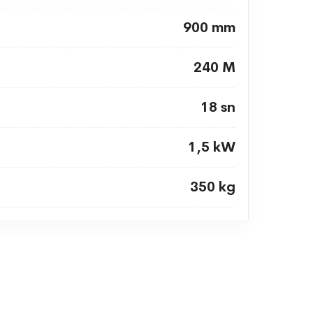
900 mm
240 M
18 sn
1,5 kW
350 kg