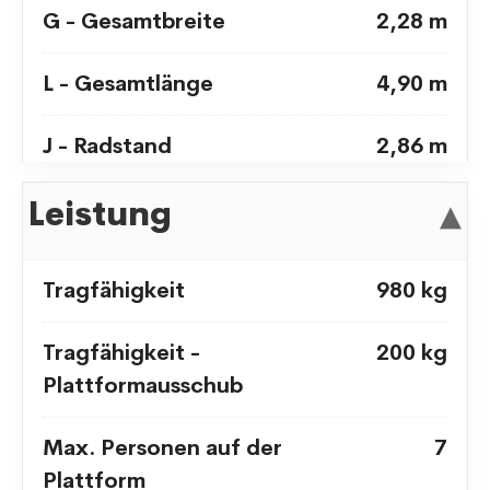
G - Gesamtbreite
2,28 m
L - Gesamtlänge
4,90 m
J - Radstand
2,86 m
Leistung
▾
Bodenfreiheit
30 cm
Tragfähigkeit
980 kg
Tragfähigkeit -
200 kg
Plattformausschub
Max. Personen auf der
7
Plattform