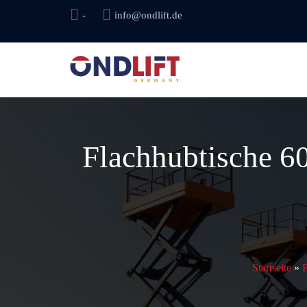
-
info@ondlift.de
Flachhubtische 6
Startseite
»