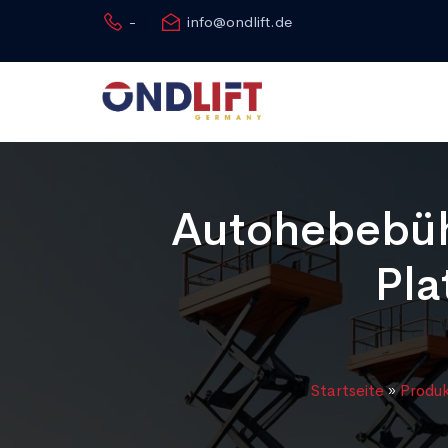
-
info@ondlift.de
Autohebebüh
Pla
Startseite
»
Produ